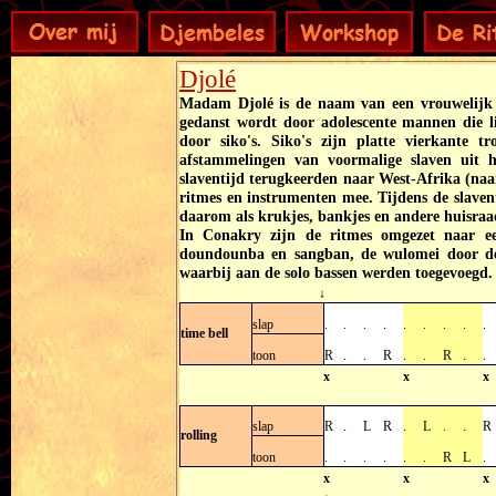
Djolé
Madam Djolé is de naam van een vrouwelijk 
gedanst wordt door adolescente mannen die li
door siko's. Siko's zijn platte vierkante t
afstammelingen van voormalige slaven uit h
slaventijd terugkeerden naar West-Afrika (na
ritmes en instrumenten mee. Tijdens de slav
daarom als krukjes, bankjes en andere huisra
In Conakry zijn de ritmes omgezet naar e
doundounba en sangban, de wulomei door de 
waarbij aan de solo bassen werden toegevoegd.
↓
slap
.
.
.
.
.
.
.
.
.
time bell
toon
R
.
.
R
.
.
R
.
.
x
x
x
slap
R
.
L
R
.
L
.
.
R
rolling
toon
.
.
.
.
.
.
R
L
.
x
x
x