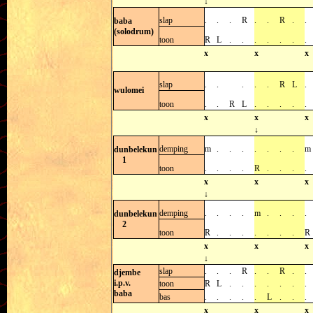
↓
slap
.
.
.
R
.
.
R
.
.
baba
(solodrum)
toon
R
L
.
.
.
.
.
.
.
x
x
x
slap
.
.
.
.
.
R
L
.
wulomei
toon
.
.
R
L
.
.
.
.
.
x
x
x
↓
demping
m
.
.
.
.
.
.
.
m
dunbelekun
1
toon
.
.
.
.
R
.
.
.
.
x
x
x
↓
demping
.
.
.
.
m
.
.
.
.
dunbelekun
2
toon
R
.
.
.
.
.
.
.
R
x
x
x
↓
slap
.
.
.
R
.
.
R
.
.
djembe
i.p.v.
toon
R
L
.
.
.
.
.
.
.
baba
bas
.
.
.
.
.
L
.
.
.
x
x
x