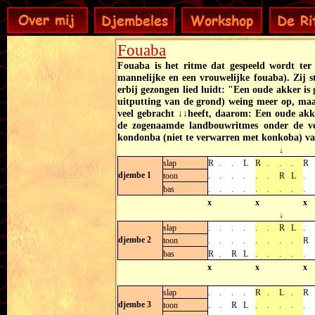
Fouaba
Fouaba is het ritme dat gespeeld wordt ter
mannelijke en een vrouwelijke fouaba). Zij 
erbij gezongen lied luidt: "Een oude akker is
uitputting van de grond) weing meer op, maa
veel gebracht ↓↓heeft, daarom: Een oude akk
de zogenaamde landbouwritmes onder de ve
kondonba (niet te verwarren met konkoba) va
↓
slap
R
.
.
L
R
.
.
.
R
djembe 1
toon
.
.
.
.
.
.
R
L
.
bas
.
.
.
.
.
.
.
.
.
x
x
x
↓
slap
.
.
.
.
.
.
R
L
.
djembe 2
toon
.
.
.
.
.
.
.
.
R
bas
R
.
R
L
.
.
.
.
.
x
x
x
slap
.
.
.
.
R
.
L
.
R
djembe 3
toon
.
.
R
L
.
.
.
.
.