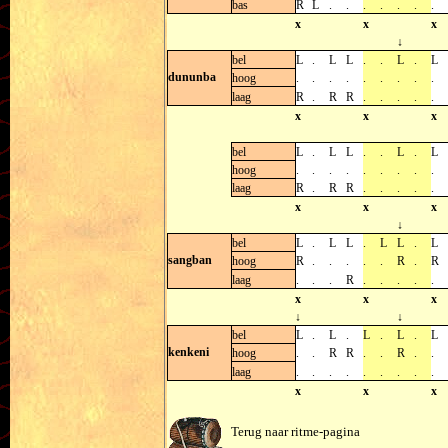
bas
R
L
.
.
.
.
.
.
.
x
x
x
↓
bel
L
.
L
L
.
.
L
.
L
dununba
hoog
.
.
.
.
.
.
.
.
.
laag
R
.
R
R
.
.
.
.
.
x
x
x
bel
L
.
L
L
.
.
L
.
L
hoog
.
.
.
.
.
.
.
.
.
laag
R
.
R
R
.
.
.
.
.
x
x
x
↓
bel
L
.
L
L
.
L
L
.
L
sangban
hoog
R
.
.
.
.
.
R
.
R
laag
.
.
.
R
.
.
.
.
.
x
x
x
↓
↓
bel
L
.
L
.
L
.
L
.
L
kenkeni
hoog
.
.
R
R
.
.
R
.
.
laag
.
.
.
.
.
.
.
.
.
x
x
x
Terug naar ritme-pagina