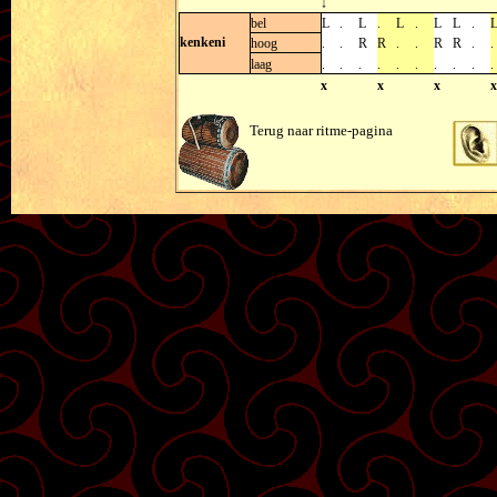
↓
bel
L
.
L
.
L
.
L
L
.
kenkeni
hoog
.
.
R
R
.
.
R
R
.
.
laag
.
.
.
.
.
.
.
.
.
.
x
x
x
x
Terug naar ritme-pagina