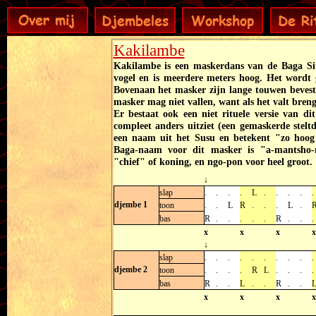
Kakilambe
Kakilambe is een maskerdans van de Baga Si
vogel en is meerdere meters hoog. Het wordt
Bovenaan het masker zijn lange touwen beves
masker mag niet vallen, want als het valt breng
Er bestaat ook een niet rituele versie van di
compleet anders uitziet (een gemaskerde stelt
een naam uit het Susu en betekent "zo hoog
Baga-naam voor dit masker is "a-mantsho-
"chief" of koning, en ngo-pon voor heel groot.
↓
slap
.
.
.
.
L
.
.
.
.
.
djembe 1
toon
.
.
L
R
.
.
.
L
.
bas
R
.
.
.
.
.
R
.
.
.
x
x
x
x
↓
slap
.
.
.
.
.
.
.
.
.
.
djembe 2
toon
.
.
.
.
R
L
.
.
.
.
bas
R
.
.
L
.
.
R
.
.
x
x
x
x