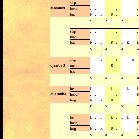
slap
.
.
.
.
.
.
.
.
.
.
sanbanyi
toon
.
.
.
.
.
.
.
.
.
.
bas
R
.
L
.
R
.
.
.
.
.
x
x
x
x
slap
.
.
.
.
.
.
.
.
.
.
toon
.
.
.
.
.
.
.
.
.
.
bas
R
.
L
.
R
.
L
R
.
x
x
x
x
↓
slap
.
.
R
.
.
L
.
.
R
.
djembe 3
toon
.
.
.
.
R
.
.
.
.
.
bas
.
.
.
.
.
.
.
.
.
.
x
x
x
x
bel
L
.
L
.
L
.
L
L
.
dunumba
hoog
.
.
.
.
.
.
.
.
.
laag
R
.
R
.
R
.
.
.
.
.
x
x
x
x
bel
L
.
L
.
L
.
L
L
.
hoog
.
.
.
.
.
.
.
.
.
laag
R
.
R
.
R
.
.
.
.
.
x
x
x
x