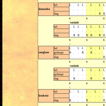
bel
L
.
L
L
.
L
.
L
L
dununba
.
.
.
.
.
.
.
.
.
slag
.
.
.
.
.
.
.
R
R
x
x
x
variatie
bel
.
L
L
.
L
L
.
L
L
.
.
.
.
.
.
.
.
.
slag
.
R
R
.
R
R
.
R
R
x
x
x
↓
bel
L
.
L
L
.
L
.
L
L
sangban
gedempt
R
.
.
R
.
R
.
.
.
slag
.
.
.
.
.
.
.
.
R
x
x
x
variatie
bel
.
L
.
L
.
L
.
L
L
gedempt
.
.
.
.
.
.
.
.
.
slag
.
R
.
.
.
R
.
.
R
x
x
x
↓
bel
L
.
L
.
L
.
L
.
L
kenkeni
.
.
.
.
.
.
.
.
.
slag
R
.
.
.
R
.
.
.
R
x
x
x