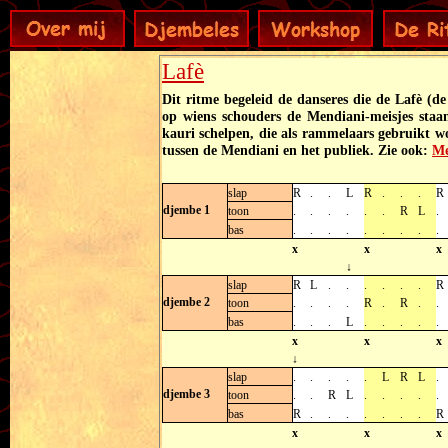
Lafè
Dit ritme begeleid de danseres die de Lafè (
op wiens schouders de Mendiani-meisjes staan
kauri schelpen, die als rammelaars gebruikt w
tussen de Mendiani en het publiek. Zie ook:
Me
slap
R
.
.
L
R
.
.
.
R
djembe 1
toon
.
.
.
.
.
.
R
L
.
bas
.
.
.
.
.
.
.
.
.
x
x
x
↓
slap
R
L
.
.
.
.
.
.
R
djembe 2
toon
.
.
.
.
R
.
R
.
.
bas
.
.
.
L
.
.
.
.
.
x
x
x
↓
slap
.
.
.
.
.
L
R
L
.
djembe 3
toon
.
.
R
L
.
.
.
.
.
bas
R
.
.
.
.
.
.
.
R
x
x
x