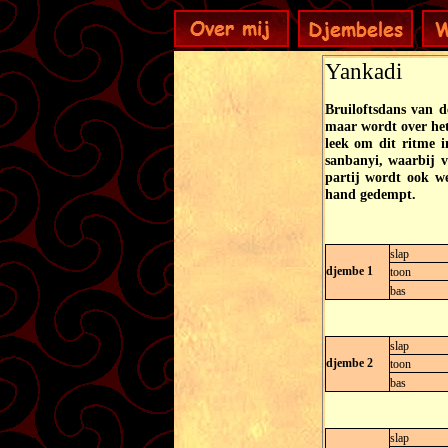
Yankadi
Bruiloftsdans van d
maar wordt over het
leek om dit ritme i
sanbanyi, waarbij 
partij wordt ook we
hand gedempt.
slap
djembe 1
toon
bas
slap
djembe 2
toon
bas
slap