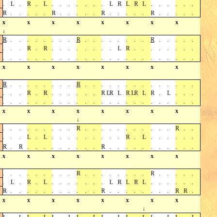
.
L
.
R
.
L
.
.
.
.
.
.
.
L
R
L
R
L
.
.
.
.
.
.
R
.
.
.
.
.
R
.
.
.
.
.
R
.
.
.
.
.
R
.
.
.
.
.
x
x
x
x
x
x
x
x
↓
R
.
.
.
.
.
.
.
.
R
.
.
.
.
.
.
.
.
R
.
.
.
.
.
.
.
.
R
.
R
.
.
.
.
.
.
.
.
L
R
.
.
.
.
.
.
.
.
.
.
.
.
.
.
.
.
.
.
.
.
.
.
.
.
.
.
.
.
.
.
.
.
x
x
x
x
x
x
x
x
R
.
.
.
.
.
.
.
.
R
.
.
.
.
.
.
.
.
.
.
.
.
.
.
.
.
.
R
.
R
.
.
.
.
.
.
R L
R
L
R L
R
L
R
.
L
.
.
.
.
.
.
.
.
.
.
.
.
.
.
.
.
.
.
.
.
.
.
.
.
.
.
.
x
x
x
x
x
x
x
x
↓
.
.
.
.
.
.
.
.
.
R
.
.
.
.
.
.
.
.
.
.
.
R
.
.
.
.
.
L
.
L
.
.
.
.
.
.
.
.
.
R
.
L
.
.
.
.
.
.
R
.
R
.
.
.
.
.
.
.
.
.
R
.
.
.
.
.
.
.
.
.
.
.
x
x
x
x
x
x
x
x
.
.
.
.
.
.
.
.
.
R
.
.
.
.
.
.
.
.
R
.
.
.
.
.
.
L
.
R
.
L
.
.
.
.
.
.
.
L
R
L
R
L
.
.
.
.
.
.
R
.
.
.
.
.
.
.
.
.
.
.
R
.
.
.
.
.
.
.
.
R
R
.
x
x
x
x
x
x
x
x
↓