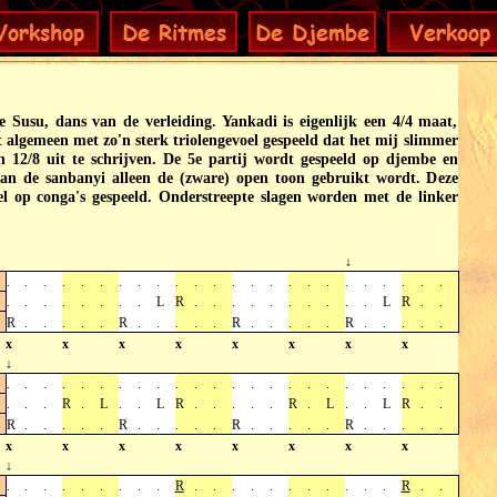
e Susu, dans van de verleiding. Yankadi is eigenlijk een 4/4 maat,
 algemeen met zo'n sterk triolengevoel gespeeld dat het mij slimmer
n 12/8 uit te schrijven. De 5e partij wordt gespeeld op djembe en
van de sanbanyi alleen de (zware) open toon gebruikt wordt. Deze
l op conga's gespeeld. Onderstreepte slagen worden met de linker
↓
.
.
.
.
.
.
.
.
.
.
.
.
.
.
.
.
.
.
.
.
.
.
.
.
.
.
.
.
.
.
.
.
L
R
.
.
.
.
.
.
.
.
.
.
L
R
.
.
R
.
.
.
.
.
R
.
.
.
.
.
R
.
.
.
.
.
R
.
.
.
.
.
x
x
x
x
x
x
x
x
↓
.
.
.
.
.
.
.
.
.
.
.
.
.
.
.
.
.
.
.
.
.
.
.
.
.
.
.
R
.
L
.
.
L
R
.
.
.
.
.
R
.
L
.
.
L
R
.
.
R
.
.
.
.
.
R
.
.
.
.
.
R
.
.
.
.
.
R
.
.
.
.
.
x
x
x
x
x
x
x
x
↓
.
.
.
.
.
.
.
.
.
R
.
.
.
.
.
.
.
.
.
.
.
R
.
.