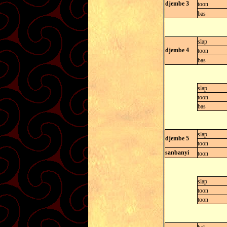
djembe 3
toon
bas
slap
djembe 4
toon
bas
slap
toon
bas
slap
djembe 5
toon
sanbanyi
toon
slap
toon
toon